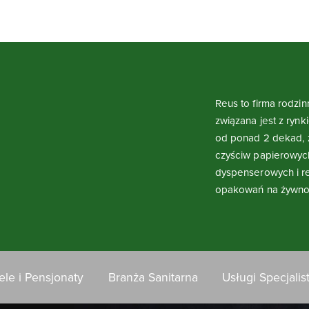
Reus to firma rodzin
związana jest z ryn
od ponad 2 dekad, 
czyściw papierowyc
dyspenserowych i re
opakowań na żywno
ele i Pensjonaty
Branża Sanitarna
Usługi Specjalis