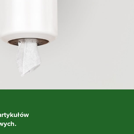
artykułów
wych.