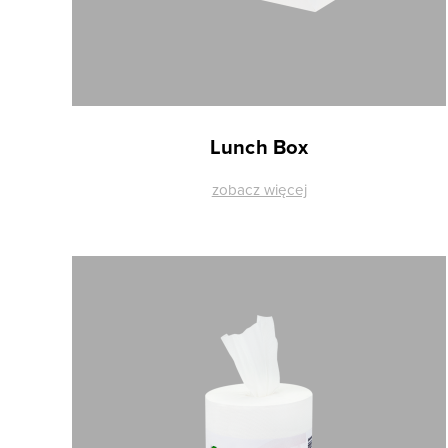
Lunch Box
zobacz więcej