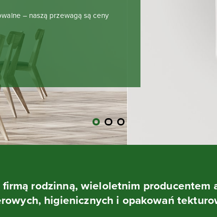
owalne – naszą przewagą są ceny
t firmą rodzinną, wieloletnim producentem 
erowych, higienicznych i opakowań tekturo