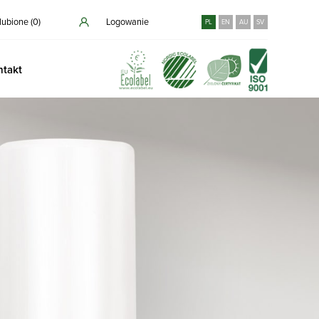
lubione (
0
)
Logowanie
PL
EN
AU
SV
ntakt