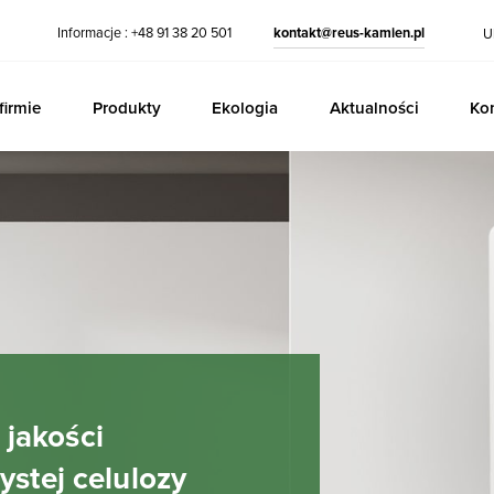
Informacje : +48 91 38 20 501
kontakt@reus-kamien.pl
U
firmie
Produkty
Ekologia
Aktualności
Ko
jakości
ystej celulozy